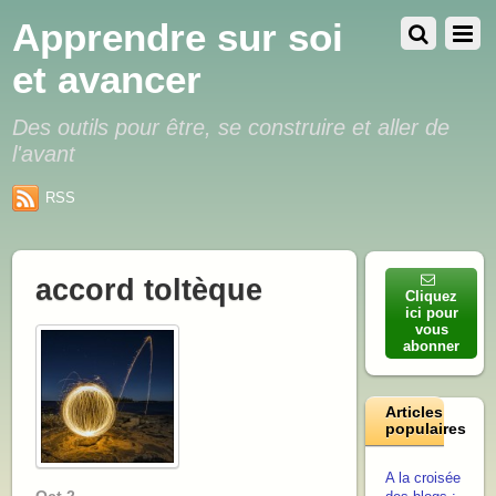
Apprendre sur soi
et avancer
Des outils pour être, se construire et aller de
l'avant
RSS
accord toltèque
Cliquez
ici pour
vous
abonner
Articles
populaires
A la croisée