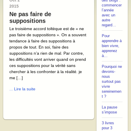
Oct
2
des blogs :
commencer
2015
l’année
Ne pas faire de
avec un
suppositions
autre
regard…
Le troisième accord toltèque est de « ne
pas faire de suppositions ». On a souvent
Pour
tendance à faire des suppositions à
apprendre à
bien vivre,
propos de tout. En soi, faire des
apprenez
suppositions n’a rien de mal. Par contre,
à…
les difficultés vont arriver quand on prend
ces suppositions pour la vérité sans
Pourquoi ne
chercher à les confronter à la réalité. je
devons-
nous
me […]
surtout pas
vivre
... Lire la suite
sereinemen
t ?
La pause
s’impose
3 livres
pour 3