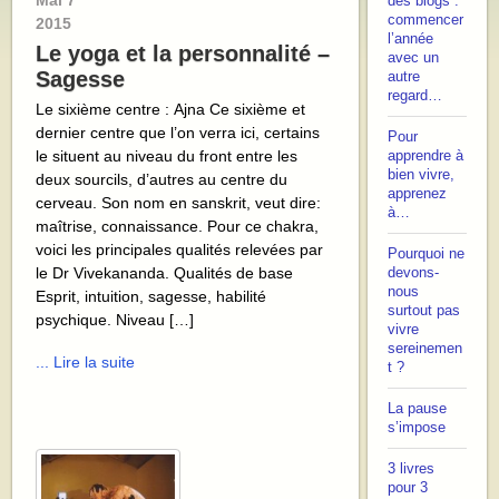
Mai
7
des blogs :
commencer
2015
l’année
Le yoga et la personnalité –
avec un
Sagesse
autre
regard…
Le sixième centre : Ajna Ce sixième et
dernier centre que l’on verra ici, certains
Pour
le situent au niveau du front entre les
apprendre à
bien vivre,
deux sourcils, d’autres au centre du
apprenez
cerveau. Son nom en sanskrit, veut dire:
à…
maîtrise, connaissance. Pour ce chakra,
voici les principales qualités relevées par
Pourquoi ne
le Dr Vivekananda. Qualités de base
devons-
nous
Esprit, intuition, sagesse, habilité
surtout pas
psychique. Niveau […]
vivre
sereinemen
... Lire la suite
t ?
La pause
s’impose
3 livres
pour 3