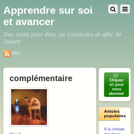
Apprendre sur soi
et avancer
Des outils pour être, se construire et aller de
l'avant
RSS
complémentaire
Cliquez
ici pour
vous
abonner
Articles
populaires
A la croisée