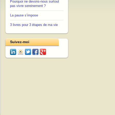
Pourquoi ne devons-nous surtout
pas vivre sereinement ?
La pause s’impose
3 livres pour 3 étapes de ma vie
Suivez-moi