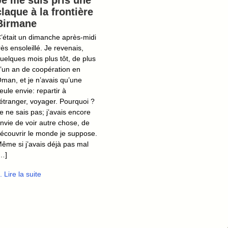
Je me suis pris une
claque à la frontière
Birmane
’était un dimanche après-midi
rès ensoleillé. Je revenais,
uelques mois plus tôt, de plus
’un an de coopération en
man, et je n’avais qu’une
eule envie: repartir à
’étranger, voyager. Pourquoi ?
e ne sais pas; j’avais encore
nvie de voir autre chose, de
écouvrir le monde je suppose.
ême si j’avais déjà pas mal
…]
.. Lire la suite