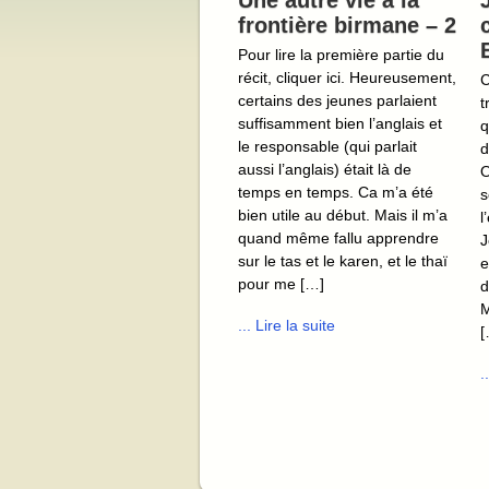
Une autre vie à la
frontière birmane – 2
Pour lire la première partie du
récit, cliquer ici. Heureusement,
C
certains des jeunes parlaient
t
suffisamment bien l’anglais et
q
le responsable (qui parlait
d
aussi l’anglais) était là de
O
temps en temps. Ca m’a été
s
bien utile au début. Mais il m’a
l
quand même fallu apprendre
J
sur le tas et le karen, et le thaï
e
pour me […]
d
M
... Lire la suite
[
.