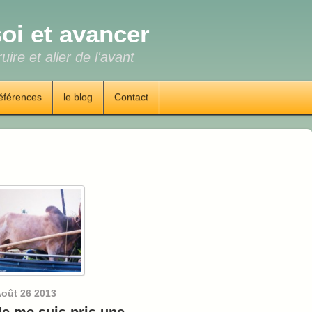
oi et avancer
uire et aller de l'avant
éférences
le blog
Contact
oût
26
2013