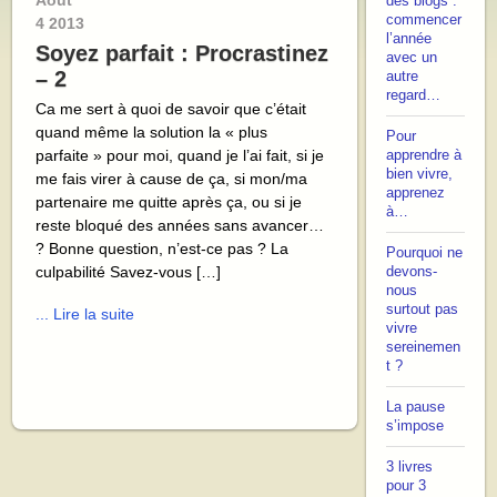
Août
des blogs :
commencer
4
2013
l’année
Soyez parfait : Procrastinez
avec un
– 2
autre
regard…
Ca me sert à quoi de savoir que c’était
quand même la solution la « plus
Pour
parfaite » pour moi, quand je l’ai fait, si je
apprendre à
bien vivre,
me fais virer à cause de ça, si mon/ma
apprenez
partenaire me quitte après ça, ou si je
à…
reste bloqué des années sans avancer…
? Bonne question, n’est-ce pas ? La
Pourquoi ne
culpabilité Savez-vous […]
devons-
nous
surtout pas
... Lire la suite
vivre
sereinemen
t ?
La pause
s’impose
3 livres
pour 3