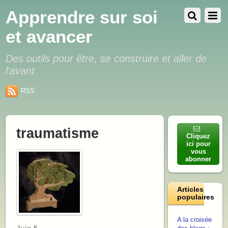
Apprendre sur soi
et avancer
Des outils pour être, se construire et aller de
l'avant
RSS
traumatisme
Cliquez
ici pour
vous
abonner
Articles
populaires
A la croisée