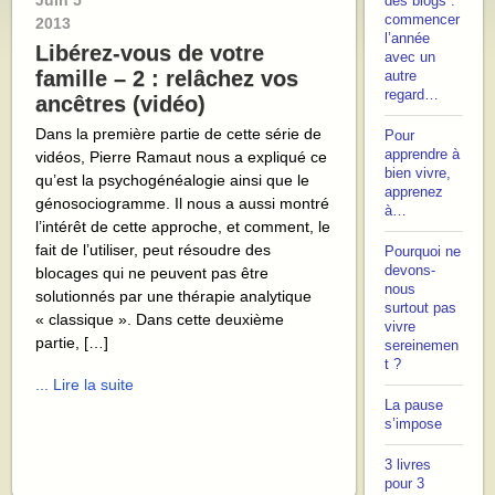
Juin
5
des blogs :
commencer
2013
l’année
Libérez-vous de votre
avec un
famille – 2 : relâchez vos
autre
regard…
ancêtres (vidéo)
Dans la première partie de cette série de
Pour
apprendre à
vidéos, Pierre Ramaut nous a expliqué ce
bien vivre,
qu’est la psychogénéalogie ainsi que le
apprenez
génosociogramme. Il nous a aussi montré
à…
l’intérêt de cette approche, et comment, le
fait de l’utiliser, peut résoudre des
Pourquoi ne
devons-
blocages qui ne peuvent pas être
nous
solutionnés par une thérapie analytique
surtout pas
« classique ». Dans cette deuxième
vivre
partie, […]
sereinemen
t ?
... Lire la suite
La pause
s’impose
3 livres
pour 3