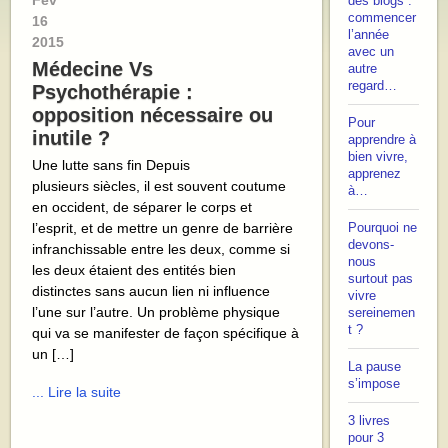
Fév
des blogs :
commencer
16
l’année
2015
avec un
Médecine Vs
autre
regard…
Psychothérapie :
opposition nécessaire ou
Pour
inutile ?
apprendre à
bien vivre,
Une lutte sans fin Depuis
apprenez
plusieurs siècles, il est souvent coutume
à…
en occident, de séparer le corps et
l’esprit, et de mettre un genre de barrière
Pourquoi ne
devons-
infranchissable entre les deux, comme si
nous
les deux étaient des entités bien
surtout pas
distinctes sans aucun lien ni influence
vivre
l’une sur l’autre. Un problème physique
sereinemen
t ?
qui va se manifester de façon spécifique à
un […]
La pause
s’impose
... Lire la suite
3 livres
pour 3