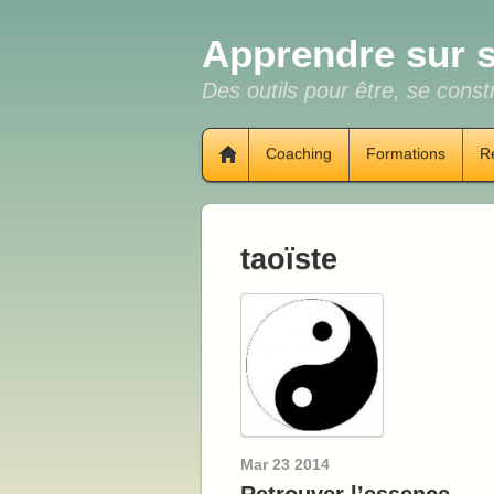
Apprendre sur s
Des outils pour être, se constr
Coaching
Formations
R
taoïste
Mar
23
2014