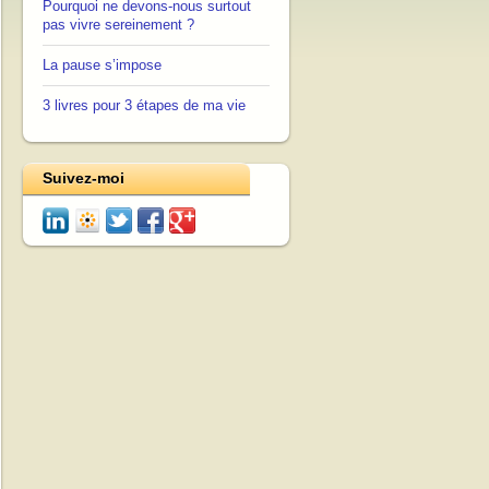
Pourquoi ne devons-nous surtout
pas vivre sereinement ?
La pause s’impose
3 livres pour 3 étapes de ma vie
Suivez-moi