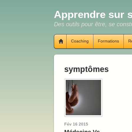
Apprendre sur s
Des outils pour être, se constr
Coaching
Formations
R
symptômes
Fév
16
2015