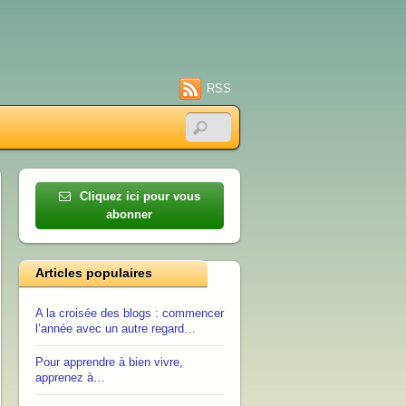
RSS
Cliquez ici pour vous
abonner
Articles populaires
A la croisée des blogs : commencer
l’année avec un autre regard…
Pour apprendre à bien vivre,
apprenez à…