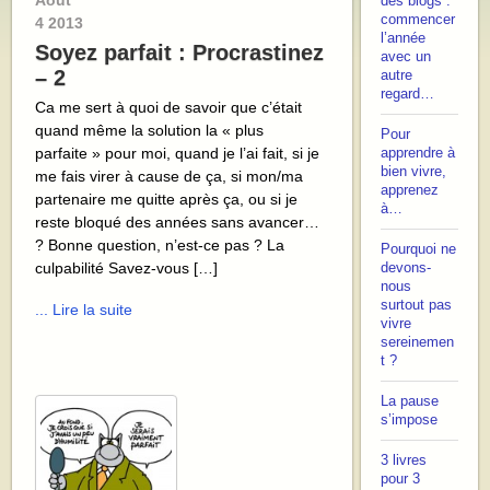
Août
des blogs :
commencer
4
2013
l’année
Soyez parfait : Procrastinez
avec un
– 2
autre
regard…
Ca me sert à quoi de savoir que c’était
quand même la solution la « plus
Pour
parfaite » pour moi, quand je l’ai fait, si je
apprendre à
bien vivre,
me fais virer à cause de ça, si mon/ma
apprenez
partenaire me quitte après ça, ou si je
à…
reste bloqué des années sans avancer…
? Bonne question, n’est-ce pas ? La
Pourquoi ne
culpabilité Savez-vous […]
devons-
nous
surtout pas
... Lire la suite
vivre
sereinemen
t ?
La pause
s’impose
3 livres
pour 3