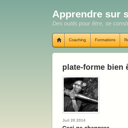
Apprendre sur s
Des outils pour être, se constr
Coaching
Formations
R
plate-forme bien 
Juil
20
2014