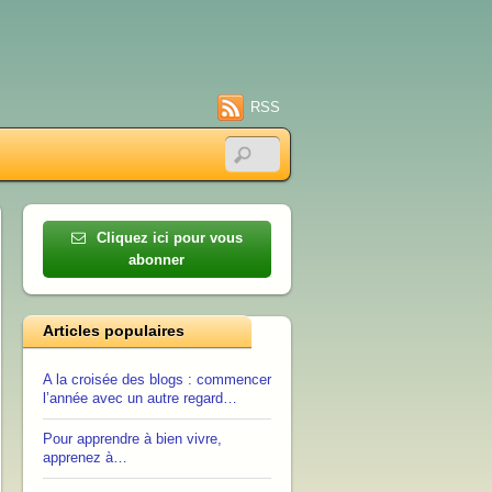
RSS
Cliquez ici pour vous
abonner
Articles populaires
A la croisée des blogs : commencer
l’année avec un autre regard…
Pour apprendre à bien vivre,
apprenez à…