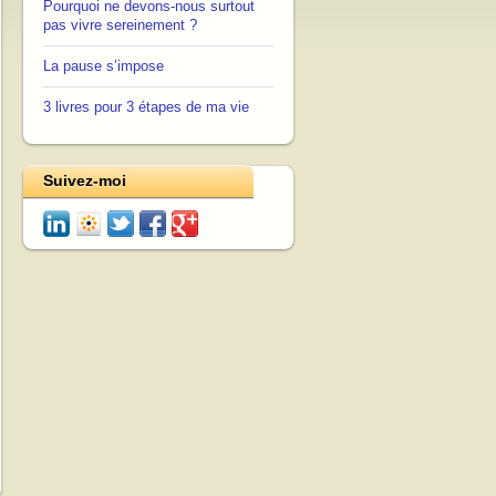
Pourquoi ne devons-nous surtout
pas vivre sereinement ?
La pause s’impose
3 livres pour 3 étapes de ma vie
Suivez-moi