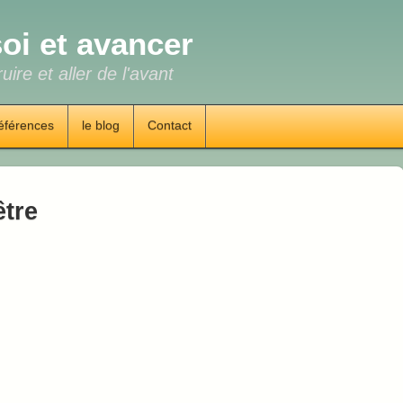
oi et avancer
uire et aller de l'avant
éférences
le blog
Contact
être