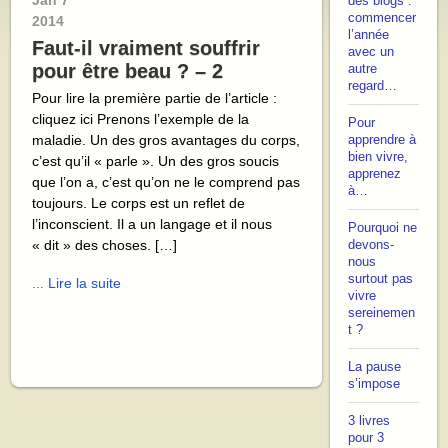
Jan
7
des blogs :
commencer
2014
l’année
Faut-il vraiment souffrir
avec un
pour être beau ? – 2
autre
regard…
Pour lire la première partie de l’article :
cliquez ici Prenons l’exemple de la
Pour
maladie. Un des gros avantages du corps,
apprendre à
bien vivre,
c’est qu’il « parle ». Un des gros soucis
apprenez
que l’on a, c’est qu’on ne le comprend pas
à…
toujours. Le corps est un reflet de
l’inconscient. Il a un langage et il nous
Pourquoi ne
« dit » des choses. […]
devons-
nous
surtout pas
... Lire la suite
vivre
sereinemen
t ?
La pause
s’impose
3 livres
pour 3