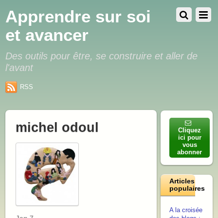
Apprendre sur soi
et avancer
Des outils pour être, se construire et aller de
l'avant
RSS
michel odoul
Cliquez
ici pour
vous
abonner
Articles
populaires
A la croisée