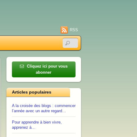
RSS
Cliquez ici pour vous
abonner
Articles populaires
A la croisée des blogs : commencer
l’année avec un autre regard…
Pour apprendre à bien vivre,
apprenez à…