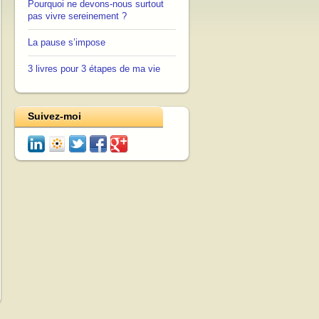
Pourquoi ne devons-nous surtout
pas vivre sereinement ?
La pause s’impose
3 livres pour 3 étapes de ma vie
Suivez-moi