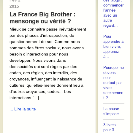
Fév
2
des blogs :
commencer
2015
l’année
La France Big Brother :
avec un
mensonge ou vérité ?
autre
regard…
Mieux se connaitre passe inévitablement
par des phases d’introspection, de
Pour
questionnement de soi. Comme nous
apprendre à
bien vivre,
sommes des êtres sociaux, nous avons
apprenez
besoin d’interactions pour nous
à…
développer. Nous vivons dans
des sociétés qui sont régies par des
Pourquoi ne
codes, des règles, des interdits, des
devons-
nous
croyances, influençant la naissance de
surtout pas
cultures, qui elles-même donnent lieu à
vivre
d’autres croyances, codes… Les
sereinemen
interactions […]
t ?
... Lire la suite
La pause
s’impose
3 livres
pour 3