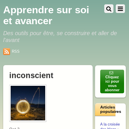
Apprendre sur soi
et avancer
Des outils pour être, se construire et aller de
l'avant
RSS
inconscient
Cliquez
ici pour
vous
abonner
Articles
populaires
A la croisée