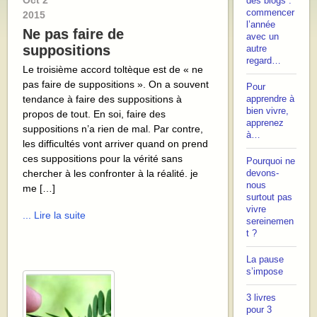
Oct
2
des blogs :
commencer
2015
l’année
Ne pas faire de
avec un
suppositions
autre
regard…
Le troisième accord toltèque est de « ne
pas faire de suppositions ». On a souvent
Pour
tendance à faire des suppositions à
apprendre à
bien vivre,
propos de tout. En soi, faire des
apprenez
suppositions n’a rien de mal. Par contre,
à…
les difficultés vont arriver quand on prend
ces suppositions pour la vérité sans
Pourquoi ne
chercher à les confronter à la réalité. je
devons-
nous
me […]
surtout pas
vivre
... Lire la suite
sereinemen
t ?
La pause
s’impose
3 livres
pour 3