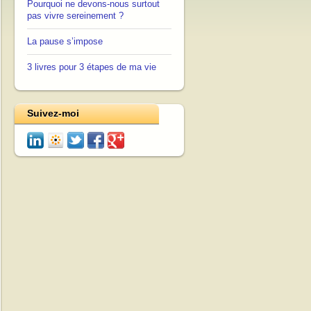
Pourquoi ne devons-nous surtout
pas vivre sereinement ?
La pause s’impose
3 livres pour 3 étapes de ma vie
Suivez-moi