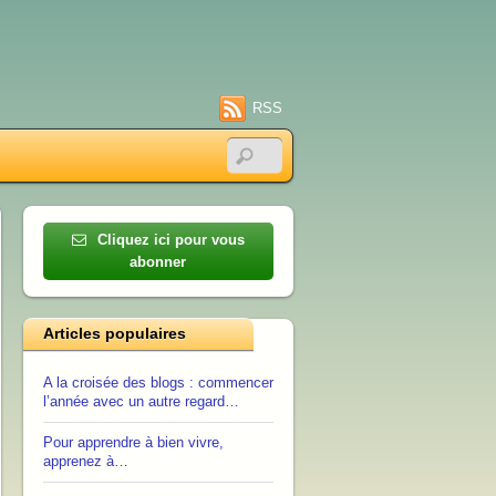
RSS
Cliquez ici pour vous
abonner
Articles populaires
A la croisée des blogs : commencer
l’année avec un autre regard…
Pour apprendre à bien vivre,
apprenez à…