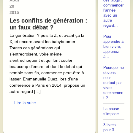
Août
des blogs :
commencer
20
l’année
2015
avec un
Les conflits de génération :
autre
regard…
un faux débat ?
La génération Y puis la Z, et avant ça la
Pour
X, et encore avant les babyboomer…
apprendre à
bien vivre,
Toutes ces générations qui
apprenez
s’entrecroisent, voire même
à…
s’entrechoquent et qui font couler
beaucoup d’encre, et dont le débat qui
Pourquoi ne
semble sans fin, commence peut-être à
devons-
nous
lasser. Emmanuelle Duez, lors d’une
surtout pas
conférence à Paris en 2014, propose un
vivre
autre regard […]
sereinemen
t ?
... Lire la suite
La pause
s’impose
3 livres
pour 3