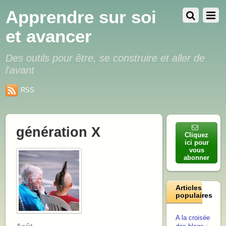
Apprendre sur soi
et avancer
Des outils pour être, se construire et aller de
l'avant
RSS
génération X
Cliquez
ici pour
vous
abonner
Articles
populaires
A la croisée