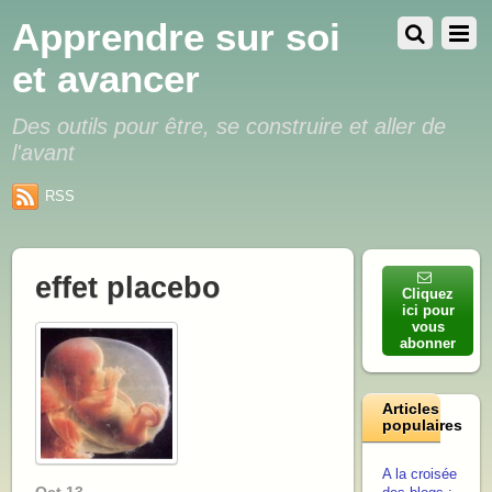
Apprendre sur soi
et avancer
Des outils pour être, se construire et aller de
l'avant
RSS
effet placebo
Cliquez
ici pour
vous
abonner
Articles
populaires
A la croisée