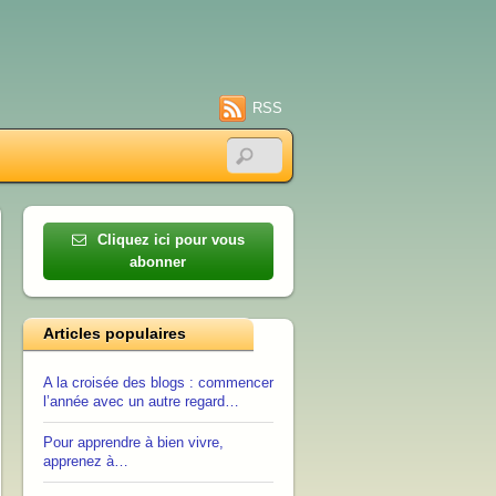
RSS
Cliquez ici pour vous
abonner
Articles populaires
A la croisée des blogs : commencer
l’année avec un autre regard…
Pour apprendre à bien vivre,
apprenez à…