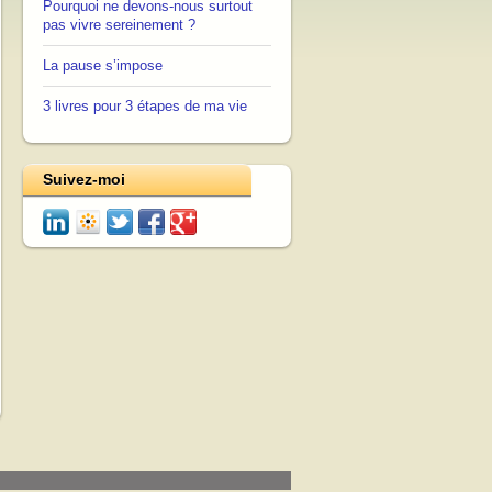
Pourquoi ne devons-nous surtout
pas vivre sereinement ?
La pause s’impose
3 livres pour 3 étapes de ma vie
Suivez-moi