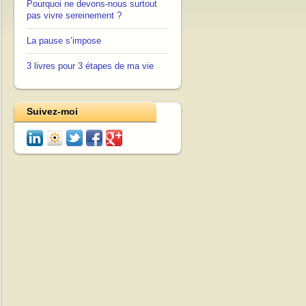
Pourquoi ne devons-nous surtout
pas vivre sereinement ?
La pause s’impose
3 livres pour 3 étapes de ma vie
Suivez-moi