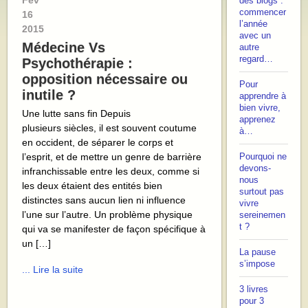
Fév
des blogs :
commencer
16
l’année
2015
avec un
Médecine Vs
autre
regard…
Psychothérapie :
opposition nécessaire ou
Pour
inutile ?
apprendre à
bien vivre,
Une lutte sans fin Depuis
apprenez
plusieurs siècles, il est souvent coutume
à…
en occident, de séparer le corps et
l’esprit, et de mettre un genre de barrière
Pourquoi ne
devons-
infranchissable entre les deux, comme si
nous
les deux étaient des entités bien
surtout pas
distinctes sans aucun lien ni influence
vivre
l’une sur l’autre. Un problème physique
sereinemen
t ?
qui va se manifester de façon spécifique à
un […]
La pause
s’impose
... Lire la suite
3 livres
pour 3