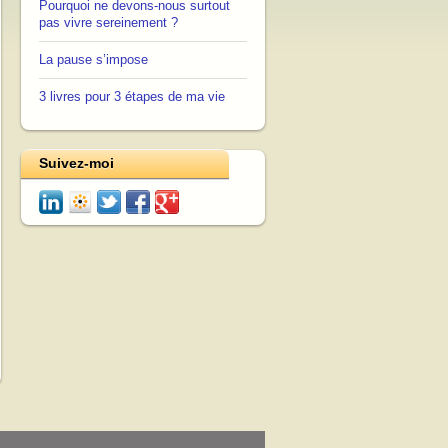
Pourquoi ne devons-nous surtout
pas vivre sereinement ?
La pause s’impose
3 livres pour 3 étapes de ma vie
Suivez-moi