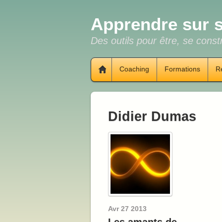
Apprendre sur s
Des outils pour être, se constr
Coaching
Formations
R
Didier Dumas
Avr
27
2013