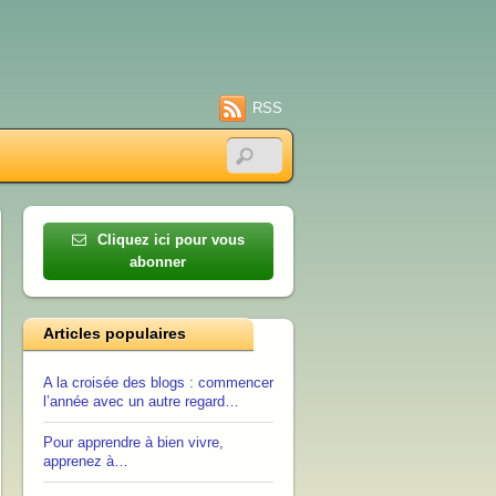
RSS
Cliquez ici pour vous
abonner
Articles populaires
A la croisée des blogs : commencer
l’année avec un autre regard…
Pour apprendre à bien vivre,
apprenez à…