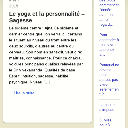
Mai
7
des blogs :
commencer
2015
l’année
Le yoga et la personnalité –
avec un
Sagesse
autre
regard…
Le sixième centre : Ajna Ce sixième et
dernier centre que l’on verra ici, certains
Pour
le situent au niveau du front entre les
apprendre à
bien vivre,
deux sourcils, d’autres au centre du
apprenez
cerveau. Son nom en sanskrit, veut dire:
à…
maîtrise, connaissance. Pour ce chakra,
voici les principales qualités relevées par
Pourquoi ne
le Dr Vivekananda. Qualités de base
devons-
nous
Esprit, intuition, sagesse, habilité
surtout pas
psychique. Niveau […]
vivre
sereinemen
... Lire la suite
t ?
La pause
s’impose
3 livres
pour 3