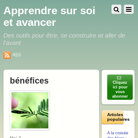
Apprendre sur soi
et avancer
Des outils pour être, se construire et aller de
l'avant
RSS
bénéfices
Cliquez
ici pour
vous
abonner
Articles
populaires
A la croisée