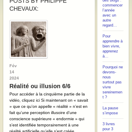
POSTS BY PHILIPPE
des blogs :
commencer
CHEVAUX:
l’année
avec un
autre
regard…
Pour
apprendre à
bien vivre,
apprenez
à…
Fév
Pourquoi ne
14
devons-
nous
2024
surtout pas
Réalité ou illusion 6/6
vivre
sereinemen
Pour accéder à la cinquième partie de la
t ?
vidéo, cliquez ici Si maintenant on « savait
» que ce qu’on appelle « réalité » n’est en
La pause
fait qu’une perception illusoire d’une
s’impose
conscience supérieure « endormie » qui
3 livres
s’est identifiée temporairement à une
pour 3
réalité artificielle qu’elle s’est créée