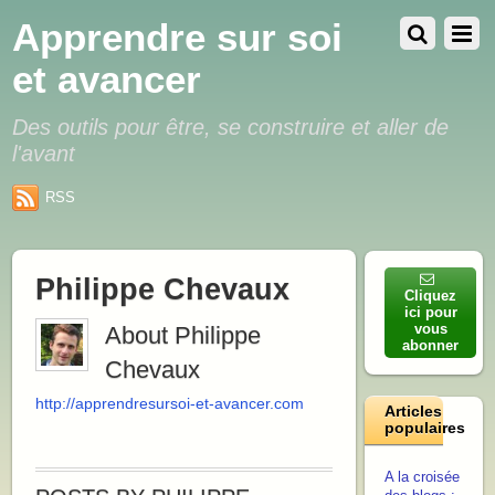
Apprendre sur soi
et avancer
Des outils pour être, se construire et aller de
l'avant
RSS
Philippe Chevaux
Cliquez
ici pour
vous
About
Philippe
abonner
Chevaux
http://apprendresursoi-et-avancer.com
Articles
populaires
A la croisée