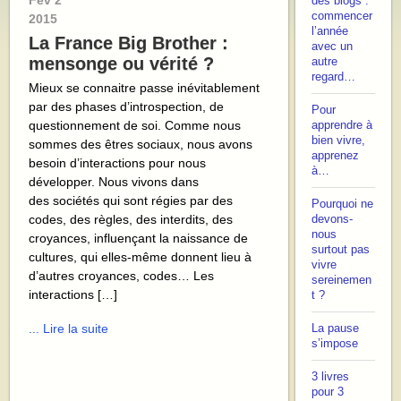
Fév
2
des blogs :
commencer
2015
l’année
La France Big Brother :
avec un
mensonge ou vérité ?
autre
regard…
Mieux se connaitre passe inévitablement
par des phases d’introspection, de
Pour
questionnement de soi. Comme nous
apprendre à
bien vivre,
sommes des êtres sociaux, nous avons
apprenez
besoin d’interactions pour nous
à…
développer. Nous vivons dans
des sociétés qui sont régies par des
Pourquoi ne
codes, des règles, des interdits, des
devons-
nous
croyances, influençant la naissance de
surtout pas
cultures, qui elles-même donnent lieu à
vivre
d’autres croyances, codes… Les
sereinemen
interactions […]
t ?
... Lire la suite
La pause
s’impose
3 livres
pour 3