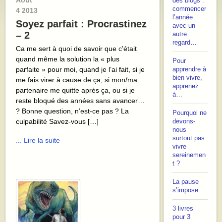
Août
des blogs :
commencer
4
2013
l’année
Soyez parfait : Procrastinez
avec un
– 2
autre
regard…
Ca me sert à quoi de savoir que c’était
quand même la solution la « plus
Pour
parfaite » pour moi, quand je l’ai fait, si je
apprendre à
bien vivre,
me fais virer à cause de ça, si mon/ma
apprenez
partenaire me quitte après ça, ou si je
à…
reste bloqué des années sans avancer…
? Bonne question, n’est-ce pas ? La
Pourquoi ne
culpabilité Savez-vous […]
devons-
nous
surtout pas
... Lire la suite
vivre
sereinemen
t ?
La pause
s’impose
3 livres
pour 3