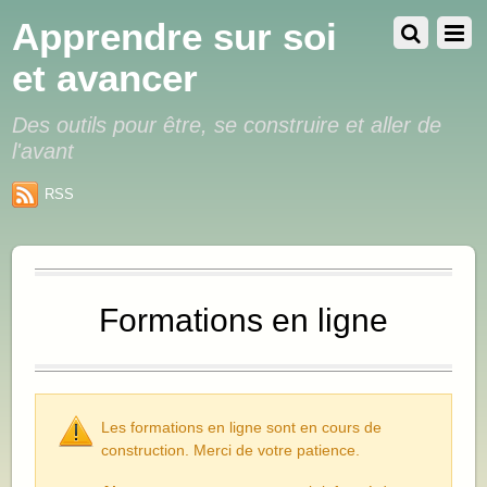
Apprendre sur soi
et avancer
Des outils pour être, se construire et aller de
l'avant
RSS
Formations en ligne
Les formations en ligne sont en cours de
construction. Merci de votre patience.